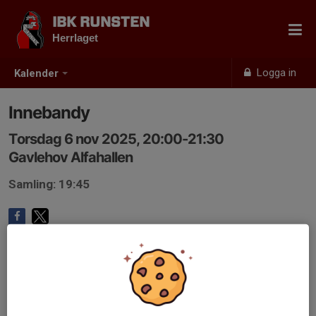
IBK RUNSTEN
Herrlaget
Logga in
Kalender
Innebandy
Torsdag 6 nov 2025, 20:00-21:30
Gavlehov Alfahallen
Samling: 19:45