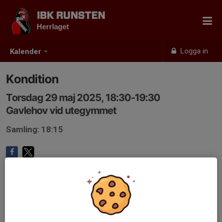
IBK RUNSTEN
Herrlaget
Logga in
Kalender
Kondition
Torsdag 29 maj 2025, 18:30-19:30
Gavlehov vid utegymmet
Samling: 18:15