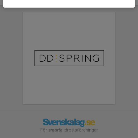
För
smarta
idrottsföreningar