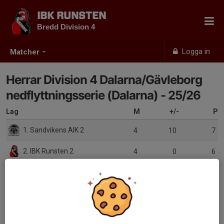
IBK RUNSTEN
Bredd Division 4
Logga in
Matcher
Herrar Division 4 Dalarna/Gävleborg
nedflyttningsserie (Dalarna) - 25/26
Lag
M
+/-
P
1. Sandvikens AIK 2
4
10
7
2. IBK Runsten 2
4
0
6
3. LI20 IBF 2
4
-3
6
4. KAIS Mora UIF 2
4
-5
6
5. IBF Lokomotiv Avesta
4
-2
5