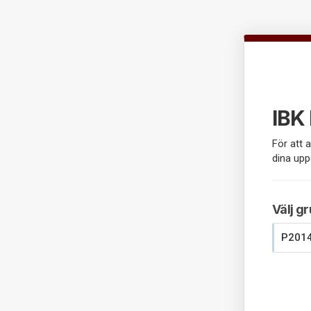
IBK 
För att a
dina upp
Välj g
P201