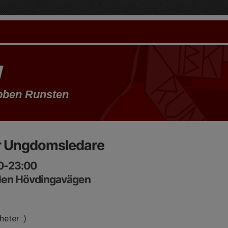
bben Runsten
ör Ungdomsledare
00-23:00
alen Hövdingavägen
eter :)