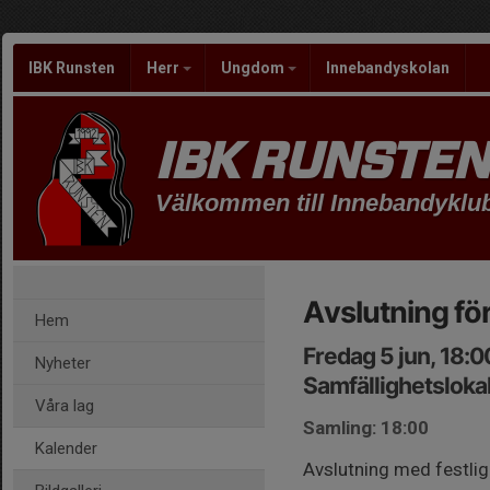
IBK Runsten
Herr
Ungdom
Innebandyskolan
IBK RUNSTEN
Välkommen till Innebandyklu
Avslutning f
Hem
Fredag 5 jun, 18:
Nyheter
Samfällighetslok
Våra lag
Samling: 18:00
Kalender
Avslutning med festligh