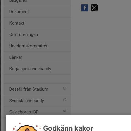
Bildgalleri
Dokument
Kontakt
Om föreningen
Ungdomskommittén
Länkar
Börja spela innebandy
Beställ från Stadium
Svensk Innebandy
Gävleborgs IBF
IdrottOnline
Godkänn kakor